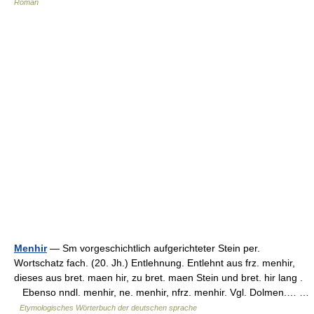
Român
Menhir
— Sm vorgeschichtlich aufgerichteter Stein per.
Wortschatz fach. (20. Jh.) Entlehnung. Entlehnt aus frz. menhir,
dieses aus bret. maen hir, zu bret. maen Stein und bret. hir lang .
Ebenso nndl. menhir, ne. menhir, nfrz. menhir. Vgl. Dolmen.… …
Etymologisches Wörterbuch der deutschen sprache