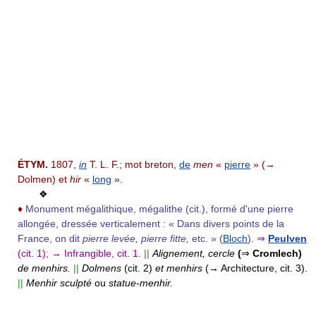
ÉTYM.
1807,
in
T. L. F.; mot breton,
de
men
«
pierre
» (→
Dolmen) et
hir
«
long
».
❖
♦
Monument mégalithique, mégalithe (cit.), formé d'une pierre
allongée, dressée verticalement : « Dans divers points de la
France, on dit
pierre levée, pierre fitte,
etc. » (
Bloch
).
⇒
Peulven
(cit. 1);
→ Infrangible, cit. 1.
||
Alignement, cercle
(
⇒
Cromlech)
de menhirs.
||
Dolmens
(cit. 2)
et menhirs
(→ Architecture, cit. 3).
||
Menhir sculpté
ou
statue-menhir.