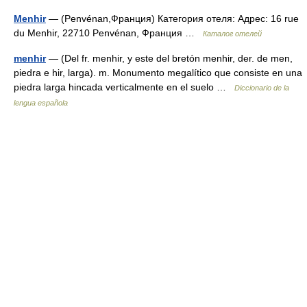
Menhir
— (Penvénan,Франция) Категория отеля: Адрес: 16 rue
du Menhir, 22710 Penvénan, Франция …
Каталог отелей
menhir
— (Del fr. menhir, y este del bretón menhir, der. de men,
piedra e hir, larga). m. Monumento megalítico que consiste en una
piedra larga hincada verticalmente en el suelo …
Diccionario de la
lengua española