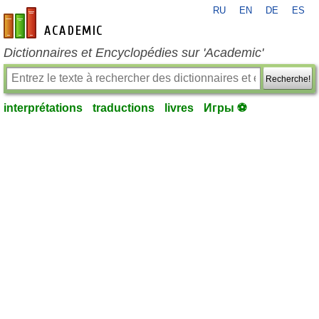
RU
EN
DE
ES
fr-academic.com
Dictionnaires et Encyclopédies sur 'Academic'
Recherche!
interprétations
traductions
livres
Игры ⚽