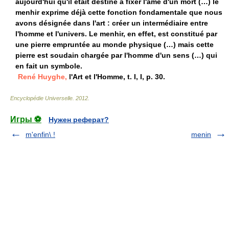
aujourd'hui qu'il était destiné à fixer l'âme d'un mort (…) le
menhir exprime déjà cette fonction fondamentale que nous
avons désignée dans l'art : créer un intermédiaire entre
l'homme et l'univers. Le menhir, en effet, est constitué par
une pierre empruntée au monde physique (…) mais cette
pierre est soudain chargée par l'homme d'un sens (…) qui
en fait un symbole.
René Huyghe,
l'Art et l'Homme, t. I, I, p. 30.
Encyclopédie Universelle
.
2012
.
Игры ⚽
Нужен реферат?
m'enfin\ !
menin