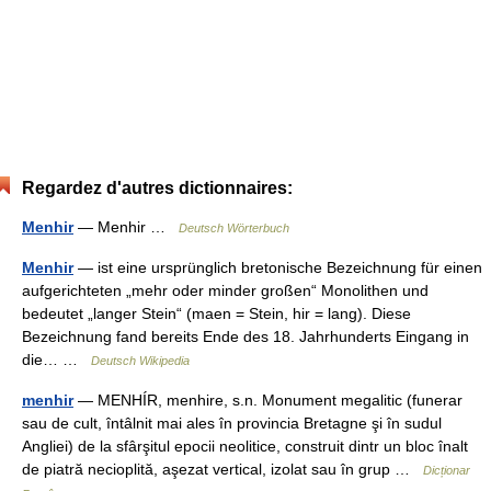
Regardez d'autres dictionnaires:
Menhir
— Menhir …
Deutsch Wörterbuch
Menhir
— ist eine ursprünglich bretonische Bezeichnung für einen
aufgerichteten „mehr oder minder großen“ Monolithen und
bedeutet „langer Stein“ (maen = Stein, hir = lang). Diese
Bezeichnung fand bereits Ende des 18. Jahrhunderts Eingang in
die… …
Deutsch Wikipedia
menhir
— MENHÍR, menhire, s.n. Monument megalitic (funerar
sau de cult, întâlnit mai ales în provincia Bretagne şi în sudul
Angliei) de la sfârşitul epocii neolitice, construit dintr un bloc înalt
de piatră necioplită, aşezat vertical, izolat sau în grup …
Dicționar