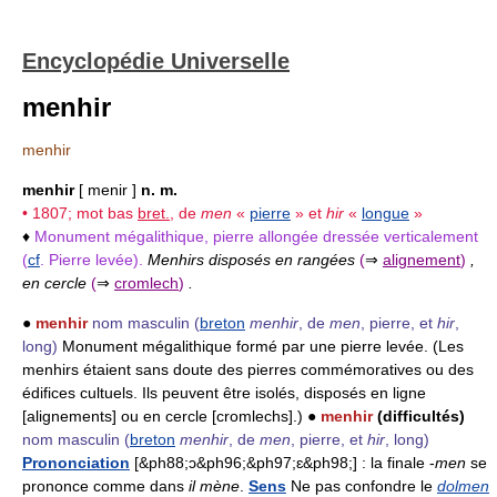
Encyclopédie Universelle
menhir
menhir
menhir
[ menir ]
n. m.
• 1807; mot bas
bret.
, de
men
«
pierre
» et
hir
«
longue
»
♦
Monument mégalithique, pierre allongée dressée verticalement
(
cf
. Pierre levée).
Menhirs disposés en rangées
(
⇒
alignement
)
,
en cercle
(
⇒
cromlech
)
.
●
menhir
nom masculin
(
breton
menhir
, de
men
, pierre, et
hir
,
long)
Monument mégalithique formé par une pierre levée. (Les
menhirs étaient sans doute des pierres commémoratives ou des
édifices cultuels. Ils peuvent être isolés, disposés en ligne
[alignements] ou en cercle [cromlechs].) ●
menhir
(difficultés)
nom masculin
(
breton
menhir
, de
men
, pierre, et
hir
, long)
Prononciation
[&ph88;ɔ&ph96;&ph97;ɛ&ph98;] : la finale -
men
se
prononce comme dans
il mène
.
Sens
Ne pas confondre le
dolmen