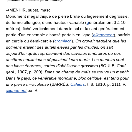
⇒MENHIR, subst. masc.
Monument mégalithique de pierre brute ou légèrement dégrossie,
de forme allongée, d'une hauteur variable (
g
énéralement 3 à 10
mètres), fiché verticalement dans le sol et faisant généralement
partie d'un ensemble disposé parfois en ligne (
alignement
), parfois
en cercle ou demi-cercle (
cromlech
).
On croyait naguère que les
dolmens étaient des autels élevés par les druides; on sait
aujourd'hui qu'ils représentent des caveaux funéraires où nos
ancêtres néolithiques déposaient leurs morts. Les menhirs sont
des blocs énormes, sortes d'obélisques grossiers
(BOULE,
Conf.
géol.
, 1907, p. 209).
Dans un champ de maïs se trouve un menhir.
Dans le pays, ce vénérable monolithe, bloc celtique, est tenu pour
une pierre miraculeuse
(BARRÈS,
Cahiers
, t. 8, 1910, p. 211). V.
alignement
ex. 9.