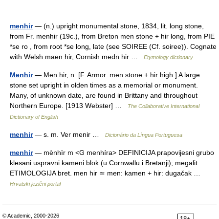
menhir
— (n.) upright monumental stone, 1834, lit. long stone,
from Fr. menhir (19c.), from Breton men stone + hir long, from PIE
*se ro , from root *se long, late (see SOIREE (Cf. soiree)). Cognate
with Welsh maen hir, Cornish medn hir …
Etymology dictionary
Menhir
— Men hir, n. [F. Armor. men stone + hir high.] A large
stone set upright in olden times as a memorial or monument.
Many, of unknown date, are found in Brittany and throughout
Northern Europe. [1913 Webster] …
The Collaborative International
Dictionary of English
menhir
— s. m. Ver menir …
Dicionário da Língua Portuguesa
menhir
— mènhīr m <G menhíra> DEFINICIJA prapovijesni grubo
klesani uspravni kameni blok (u Cornwallu i Bretanji); megalit
ETIMOLOGIJA bret. men hir ≃ men: kamen + hir: dugačak …
Hrvatski jezični portal
© Academic, 2000-2026
18+