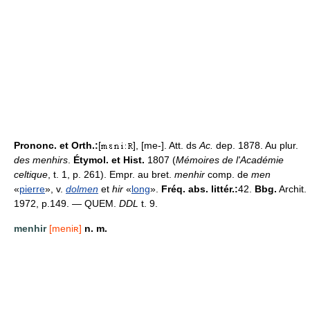
Prononc. et Orth.:
[
], [me-]. Att. ds
Ac.
dep. 1878. Au plur.
des menhirs
.
Étymol. et Hist.
1807 (
Mémoires de l'Académie
celtique
, t. 1, p. 261). Empr. au bret.
menhir
comp. de
men
«
pierre
», v.
dolmen
et
hir
«
long
».
Fréq. abs. littér.:
42.
Bbg.
Archit.
1972, p.149. — QUEM.
DDL
t. 9.
menhir
[meniʀ]
n. m.